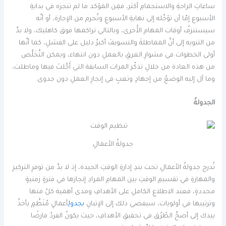
ساعاتِ الراحةِ والاستجمامِ أكثر، فمِن المؤكد ما لم تنجزه في بدايةِ
الأسبوع إمّا أن تؤجِّله إلى نهايةِ الأسبوعِ وتُحرم من الإجازة، أو أنّه
سيستنزفُ أوقات المهام الأُخرى، وبالتالي تراكمها فوق كاهليك، ولا بدَّ
من التنويه إلى أنَّ المماطلةَ والتسويفَ أكبرُ دليل على الفشلِ، كما أنّها
أولى الخطوات في مشوارِ الغرقِ بالعملِ دون انتهاء، ويمكن التَّخَلُّص
من هذه العادة من خلالِ تذكّر المرات السابقة التي أَجَّلتَ فيها وماطلت،
وما آل إليه الوضعُ من إجهادٍ وتعبٍ في إنجازِ العملِ دون جدوى.
الجدولةُ
جدولةُ الأعمالِ
تُدرج جدولةُ الأعمالِ تحت بندِ إدارةِ الوقتِ الجيدة، إذ لا بدَّ من توفرِ التركيزِ
والمهارةِ في تقسيمِ الوقتِ بين المهامِ المرادِ إنجازها في فترةٍ زمنيةٍ
محددةٍ، فعند الاطلاعِ الكاملِ على الأهدافِ ومدى أهمية كلّ منها
وترتيبها في أولويات، سيفضي ذلك إلى الإتيانِ
بجدولِ
أعمالٍ مُنَظَّمٍ يأخذُ
بيدك إلى أصحِّ الطُرُق في تحقيقِ الأهدافِ، حيث يكونُ الفردُ فارضًا