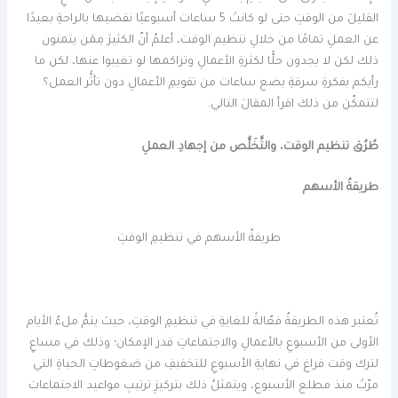
القليلَ من الوقتِ حتى لو كانتْ 5 ساعات أسبوعيًا نقضيها بالراحةِ بعيدًا
عن العملِ تمامًا من خلالِ تنظيم الوقت، أعلمُ أنّ الكثيرَ مِمَن يتمنون
ذلك لكن لا يجدون حلًّا لكثرةِ الأعمالِ وتراكمها لو تغيبوا عنها، لكن ما
رأيكم بفكرةِ سرقةِ بضع ساعات من تقويمِ الأعمالِ دون تأثُّر العمل؟
لتتمكّن من ذلك اقرأ المقالَ التالي.
طُرُق تنظيم الوقت، والتَّخَلُّص من إجهادِ العملِ
طريقةُ الأسهم
طريقةُ الأسهم في تنظيمِ الوقتِ
تُعتبر هذه الطريقةُ فعّالةً للغايةِ في تنظيمِ الوقتِ، حيث يتمُّ ملءُ الأيام
الأولى من الأسبوعِ بالأعمالِ والاجتماعاتِ قدر الإمكان؛ وذلك في مساعٍ
لترك وقت فراغ في نهايةِ الأسبوعِ للتخفيفِ من ضغوطاتِ الحياةِ التي
مرّتْ منذ مطلع الأسبوع، ويتمثلُ ذلك بتركيزِ ترتيبِ مواعيد الاجتماعات