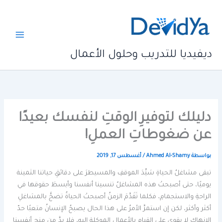
خطي
لى
لمحتوى
ديفيديا للتدريب وحلول الأعمال
دليلك لتوفيرِ الوقتِ لنفسك بعيدًا
عن ضغوطاتِ العملِ!
بواسطة
Ahmed Al-Shamy
/
أغسطس 17, 2019
تبقى مشاغلُ الحياةِ سَيِّدَ الموقفِ والمسيطرَ على دقائقِ حياتنا الثمينة
يوميًا، حتى أصبحتْ هذه المشاغلُ تنسينا أنفسنا وأبسطَ حقوقها في
الراحةِ والاستجمامِ، فكلما تَقَدَّمَ الزمنُ أصبحتْ الحياةُ تضجُّ بالمشاغلِ
أكثر وأكثر، لكن إن استمرَّ الأمرُ على هذا الحال يصبحُ الإنسانُ متعبًا حدّ
الإنهاك لا يقوى على القيامِ بالأعمالِ الموكلةِ إليه، فلا بدَّ من منحِ أنفسنا