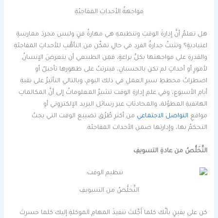
مواجهةُ الأحداثِ المفاجئةِ
هل تعلمُ أنَّ إدارةَ الوقتِ وتنظيمهِ هي مهارةُ فنٍ وليس مجردَ ممارسةٍ
اعتياديةٍ؟ وتثبتُ جدارةُ الفردِ في حالِ تمكّن من التأهُّبِ للأحداثِ المفاجئةِ
والقدرةِ على مواجهتها بكلِّ براعةٍ، فمِن الطبيعي أن يتعرضَ الإنسانُ
لأمورٍ أو أحداثٍ لم تكن بالحسبانِ، فيترتبُ على ظهورها تأجيلٌ أو
اضطرابُ مخططِ سيرِ العملِ في ذلك اليوم، وبالتالي التأثيرُ على بقيةِ
أيامِ الأسبوع، وفي علمِ إدارةِ الوقت تشيرُ المعلوماتُ إلى أنَّ المكالماتِ
الهاتفيةِ المطوّلة، والمحادثاتِ عبر رسائل البريد الإلكتروني أو
مواقعِ
التواصل الاجتماعي
من أكثرِ طُرُق تضييع الوقت التي يجبُ
التحكمُ بها، وإدارتها ضمن الأحداث المفاجئة.
التَّخَلُّصُ من عادةِ التسويفِ
التَّخَلُّصُ من التسويفِ
كن على يقينٍ بأنّك كلما أَجَّلتَ تنفيذَ المهامِ الموكلةِ إليك كلما خسرتَ