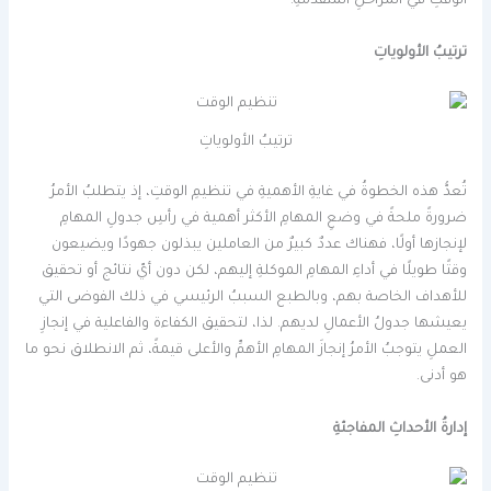
الوقتِ في المراحلِ المتقدمةِ.
ترتيبُ الأولوياتِ
ترتيبُ الأولوياتِ
تُعدُّ هذه الخطوةُ في غايةِ الأهميةِ في تنظيمِ الوقتِ، إذ يتطلبُ الأمرُ
ضرورةً ملحةً في وضعِ المهامِ الأكثر أهمية في رأسِ جدولِ المهامِ
لإنجازها أولًا، فهناك عددٌ كبيرٌ من العاملين يبذلون جهودًا ويضيعون
وقتًا طويلًا في أداءِ المهامِ الموكلةِ إليهم، لكن دون أيّ نتائج أو تحقيق
للأهداف الخاصة بهم، وبالطبع السببُ الرئيسي في ذلك الفوضى التي
يعيشها جدولُ الأعمالِ لديهم. لذا، لتحقيق الكفاءة والفاعلية في إنجازِ
العملِ يتوجبُ الأمرُ إنجازَ المهامِ الأهمِّ والأعلى قيمةً، ثم الانطلاق نحو ما
هو أدنى.
إدارةُ الأحداثِ المفاجئةِ