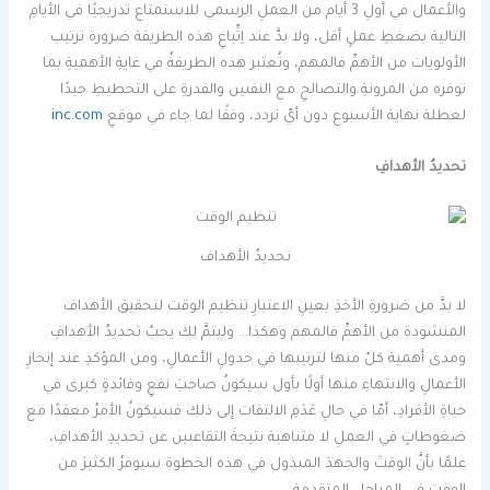
والأعمال في أولِ 3 أيام من العملِ الرسمي للاستمتاع تدريجيًا في الأيامِ
التالية بضغطِ عملٍ أقل، ولا بدَّ عند اِتِّباعِ هذه الطريقة ضرورة ترتيب
الأولويات من الأهمِّ فالمهم، وتُعتبر هذه الطريقةُ في غايةِ الأهميةِ بما
توفره من المرونةِ والتصالحِ مع النفسِ والقدرةِ على التخطيطِ جيدًا
لعطلة نهاية الأسبوع دون أيّ تردد، وفقًا لما جاء في موقعِ
inc.com
تحديدُ الأهدافِ
تحديدُ الأهداف
لا بدَّ من ضرورةِ الأخذِ بعينِ الاعتبارِ تنظيم الوقت لتحقيق الأهداف
المنشودة من الأهمِّ فالمهم وهكذا… وليتمَّ لك يجبُ تحديدُ الأهدافِ
ومدى أهمية كلّ منها لترتيبها في جدولِ الأعمالِ، ومن المؤكدِ عند إنجازِ
الأعمالِ والانتهاءِ منها أولًا بأول سيكونُ صاحبَ نفعٍ وفائدةٍ كبرى في
حياةِ الأفرادِ، أمّا في حالِ عَدَمِ الالتفات إلى ذلك فسيكونُ الأمرُ معقدًا مع
ضغوطاتٍ في العملِ لا متناهية نتيجةَ التقاعسِ عن تحديدِ الأهدافِ،
علمًا بأنَّ الوقتَ والجهدَ المبذول في هذه الخطوة سيوفرُ الكثيرَ من