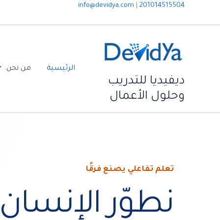
خطي
201014515504
|
info@devidya.com
لى
لمحتوى
الرئيسية
من نحن
ديفيديا للتدريب
وحلول الأعمال
تعلم تفاعلي يصنع فرقًا
نطوّر الإنسان