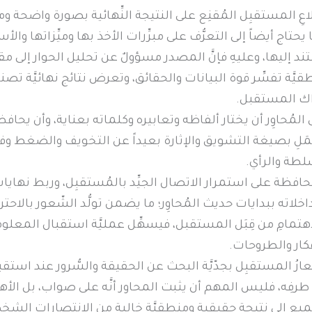
لاعِ المستقبِل المُقنِع على النتيجة النِّهائية بصورة واضحة 
يحتاج أيضاً إلى التعرُّف على مبرِّرات الأخذ بها وميِّزاتها والأ
د إليها، وعليهِ فإنَّ المصدر مسؤولٌ عن تحليل الحوار إلى مقد
يَّة تفسِّر قوة البيانات والحقائق، وتعرض نتائج نهائيَّة تصن
اك المستقبل.
المُحاوِر أن يختار ألفاظه وتعابيره وكلماته بعناية، وأن يحاف
ُمَلِ بصيغة التشويق والإثارة بعيداً عن التخويف والضغط و
ّلطة والرأي.
حافظة على استمرار الاتصال الجيِّد بالمُستقبِل، وربط نهايات
خلاته ببدايات حديث المُحاوِر؛ ما يضمن تولُّد الشّعور بالاحتر
هتمامِ من قِبَل المستقبل، فيسهِّل عمليَّة استقبال المعلوما
فكار والطروحات.
ارُ المستقبِل بجدّيَّة البحث عن الحقيقة والسُّرور عند استقب
طرفِه، فليس المهم أن يثبت المحاور أنَّه على صواب، بل الأ
ميع إلى نتيجةٍ حقيقية ومنطقيَّة خاليةٍ من الانتصارات الشخص