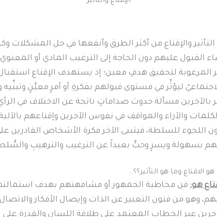
الإقناع والتأثير
التأثير والإقناع من أكثر الطرق وأنفعها في حل المشكلات و
اء القبول عليهم دون الحاجة إلى الترغيب المادي أو المعنوي
المرغوبة لتحقيق هدفٍ معين؛ إذ يستهدف الإقناع استقبال ا
اجتماعيّ ليؤثِّر في مستوى قبولهم بفكرةِ أو أمرٍ معيَّنٍ وتبنِّيه وا
أثير بالآخرين مسألة حدوث صداماتٍ ناتجة عن الاختلاف في الرأي
كلمات والآراء والمواقف في نفوس الآخرين وإقناعهم بالآلية 
 اللجوء للسلطة، فيتبنى الآخر فكرة الأشخاص القادرين على 
م بسهولة ويسرٍ وحبٍّ بعيداً عن الترغيب والترهيبِ والسُّلط
هو الاقناع وما هو التأثير؟؟…
ناع هو:
فن مخاطبة الجمهور أو مشافهتهم بهدف استمالتهم 
هم، وهو من فنون التعبير عن الذات وإيصال الأفكار والاتصال 
آخرين عبر الخطاب المعتمِد على طلاقة اللسان والقدرة على ا