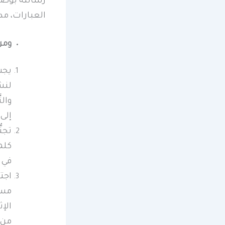
رسالته بوضوح
العبارات، مد
ومن 
يجب 
لنشر
وال
إلى
تجن
كلم
في 
اجت
مسؤو
الإث
من 