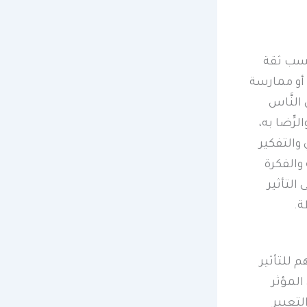
كسب ثقة
 أو ممارسة
لنَّاس
لرِّضا به،
 والتفكير
والفكرة
التأثير
ة.
للتأثير
المؤثر
لتعبير