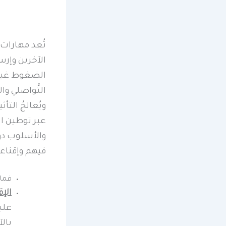
تُعد مهارات 
الآخرين وإرس
الضغوط غير 
التَّواصلي وال
ويُعالجُ الت
عبر توطين ال
والأسلوب دون
فيهم وإقناعه
فما 
الإق
علي
بال