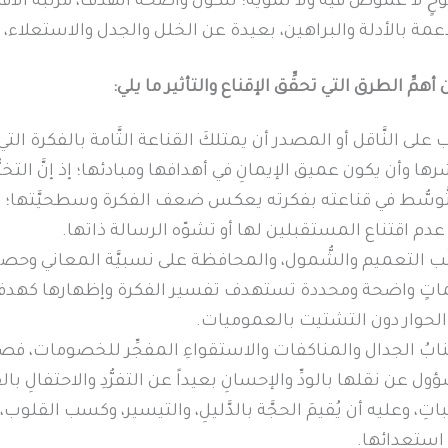
ٍ لا غموض فيه ولا تمويه؛ لتكون واضحة الهدف، مرتبة الأفك
عمة بالأدلة والبراهين، بعيدة عن الخلل والجدل والاستعلاء،
أهمِّ الطرق التي تحقِّق الإقناع والتأثير ما يلي:
على النَّاقل أو المصدر أن يمتلكَ القناعة التَّامة بالفكرة ال
ها وأن يكون عميق الإيمانِ في أهدافها ومبادئها؛ إذ إنَّ التخب
تَّوسُّط في قناعته بفكرته يعكس ضعف الفكرة وسطحيَّتها؛ م
 عدم اقتناع المستقبلين لها أو تشوّه الرسالة ذاتها.
ُّب التعميم والشُّمول، والمحافظة على نسبيَّة المعاني وحصر
اتٍ واضحة ومحددة تستهدف تفسير الفكرة وإظهارها كهد
الحوار دون التشتيت بالعموميات.
نابُ الجدال والمناكفات والاستقواءِ المفجِّر للخصومات، فص
ل عن نقلها بالودِّ والإحسانِ بعيداً عن التفرُّدِ والاحتفالِ با
باتِ، وعليه أن يُقيمَ الحجَّة بالدَّليلِ، والتيسير، وكسب القلوب، و
استعدائها.