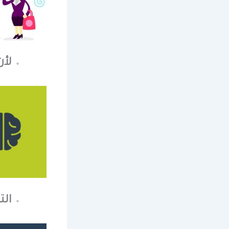
لأن
الت