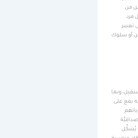
فن من
 فرد.
ى تغيير
ن أو سلوك
تقبِل، وبما
ّه يقع على
ياتهم
داقيَّة
ُشكِّل