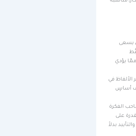
ار، مناسبة
تي يسعى
ُّط
مّا يؤدي
 الألفاظ في
ف أساسٍ
احب الفكرة
لقدرة على
التأييد بدلاً