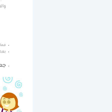
وال
فما 
بعض 
جعل