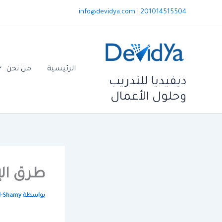
خطي
info@devidya.com
|
201014515504
لى
لمحتوى
الرئيسية
من نحن
ديفيديا للتدريب
وحلول الأعمال
طرق الإق
بواسطة
l-Shamy