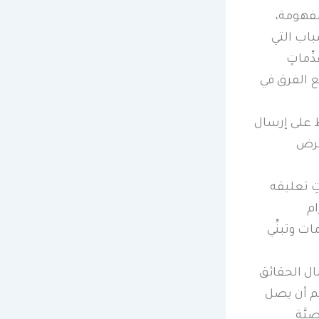
ومفهومة،
سباب التي
ِّماتٍ
ع الفرق في
ظ على إرسال
فرض
ِ تعليقه
ام
ت وتبنِّي
ال الحقائق
هم أن يصل
يَّة