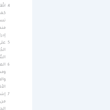
اطِّ
كما 
تستن
منطق
إدر
على 
الج
السُ
الم
ومدا
والا
الأ
إشع
من 
الج