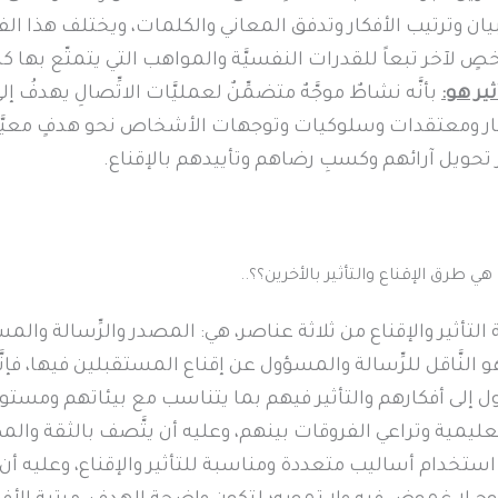
بيان وترتيب الأفكار وتدفق المعاني والكلمات، ويختلف هذا ال
ٍ لآخر تبعاً للقدرات النفسيَّة والمواهب التي يتمتّع بها كل
ثير هو:
بأنَّه نشاطٌ موجَّهٌ متضمِّنٌ لعمليَّات الاتِّصالِ يهدفُ إل
ار ومعتقدات وسلوكيات وتوجهات الأشخاص نحو هدفٍ معيَّ
 تحويل آرائهم وكسبِ رضاهم وتأييدهم بالإقناع.
هي طرق الإقناع والتأثير بالأخرين؟؟..
 التأثير والإقناع من ثلاثة عناصر، هي: المصدر والرِّسالة والمس
و النَّاقل للرِّسالة والمسؤول عن إقناع المستقبلين فيها، فإنَ
 إلى أفكارهم والتأثير فيهم بما يتناسب مع بيئاتهم ومستو
تعليمية وتراعي الفروقات بينهم، وعليه أن يتَّصف بالثقة والمص
استخدام أساليب متعددة ومناسبة للتأثير والإقناع، وعليه أن ي