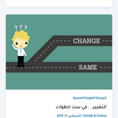
البرمجة اللغوية العصبية
التغيير . . في ست خطوات
Ahmed Al-Shamy
/
أغسطس 17, 2019