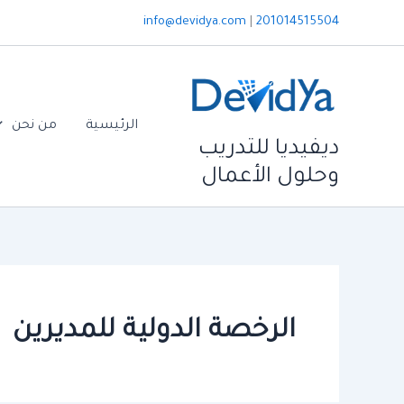
خطي
info@devidya.com
|
201014515504
لى
لمحتوى
الرئيسية
من نحن
ديفيديا للتدريب
وحلول الأعمال
الرخصة الدولية للمديرين