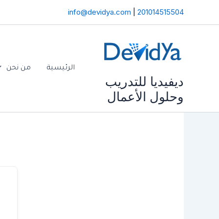
خطي
info@devidya.com
|
201014515504
لى
لمحتوى
الرئيسية
من نحن
ديفيديا للتدريب
وحلول الأعمال