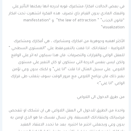
في بعض الحالات افكار/ مشاعرك قويه لدرجه انها يمكنها التأثير علي
واقعك المادي بدون القيام باي تصرف. هذه الفكرة اشتهرت تحت افكار
“قانون الجذب” ” the law of attraction” و “manifestation
visualization”
الأكثر اهميه وجوهرية من افكارك ومشاعرك ، هي أفكارك ومشاعرك
اللاواعية – اعتقاداتك. اذا قمت يالتغير٠فقط علي “المستوى السطحي ”
للعقل الواعي والقرارات والتصرفات. فان هذا سيكون له اثر علي الواقع
ولكن ليس بنفس الدرجة التي ستكون لو كان التغير علي مستوى
اللاوعي. علي سبيل المثال اذا قلت “انا غني” و لكنك بدون وعي تؤمن
بغبر ذلك فان برنامج اللاوعي مع مرور الوقت سوف يتغلب طى قرارك
الواعي “انا غني”>
من طرق الدخول الى اللاواعي
واحدة من الطرق للدخول الي العقل اللاواعي هى ان تشكك او تتفحص.
فرضياتك واعتقاداتك المسبقة، وان تسال نفسك ما هو الذي اومن به
بدون وعي ويجعلني اختبر ما اختبره. بعد ما تحدد الاعتقاد المقيد