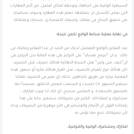
السيطرة الواعية على انتباهك وتوجهه لمكان افضل, من أكثر المهارات
التي يمكن للأنسان ان يتعلمها، تعلم هذه المهارة وسوف تساعدك
على تحقيق النجاح في عملك، وضعك الاقتصادي. صحتك وعلاقاتك.
في نهاية عملية صناعة الواقع تكمن نتيجة:
عند التفكير بالواقع المفضل لديك من الجيد ان تبدا التفكير وغايتك في
بالك . و ان “تبرمج نفسك” على التركيز على هذه الغاية بدل التركيز على
ال”كيف، متى واين” قبل النتيجة النهائية هنالك تصرف, قبل التصرف
كان هنالك قرار للقيام يالتصرف، قبل القرار هنالك فكرة أو شعور. هذه
العملية عبارة عن طريق باتجاهين. لذلك اي تغير في التصرف تلقائيا
سيغير الشعور. اذا جلست و ابتسمت لبعض الدقانق، فستبدأ حقا
بالشعور بالسعادة. و العكس صحيح، اي انك اذا غيرت افكارك ،
مشاعرك و اعتقاداتك. الكثير من تصرفاتك ستتغير. بناءا على هذا
بإمكاننا القول ان الأفكار والمشاعر هي اكثر جوهرية من التصرفات وذك
لأن تصرفاتك تنبع مما تؤمن به.
افكارك ومشاعرك الواعية واللاواعية..