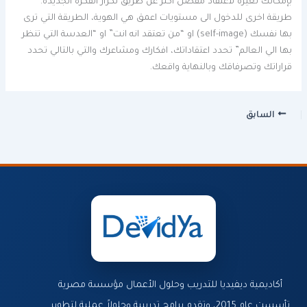
بإمكانك تغيره لاعتقاد مفضل اكثر عن طريق تكرار الفكرة الجديدة.
طريقة اخرى للدخول الى مستويات اعمق هي الهوية، الطريقة التي ترى
بها نفسك (self-image) او “من تعتقد انه انت” او “العدسة التي تنظر
بها الي العالم” تحدد اعتقاداتك، افكارك ومشاعرك والتي بالتالي تحدد
قراراتك وتصرفاقك وبالنهاية واقعك.
السابق
أكاديمية ديفيديا للتدريب وحلول الأعمال مؤسسة مصرية
تأسست عام 2015، وتقدم برامج تدريبية وحلولاً عملية لتطوير