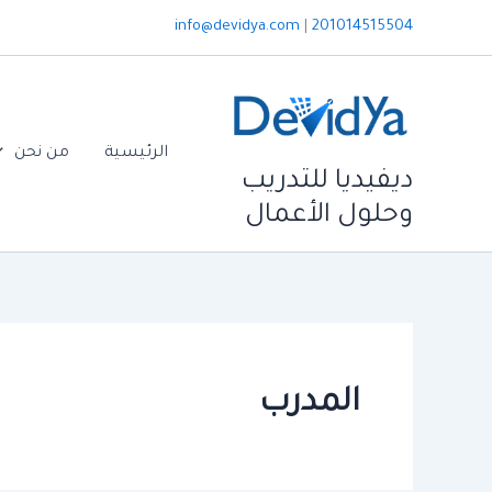
خطي
info@devidya.com
|
201014515504
لى
لمحتوى
الرئيسية
من نحن
ديفيديا للتدريب
وحلول الأعمال
المدرب