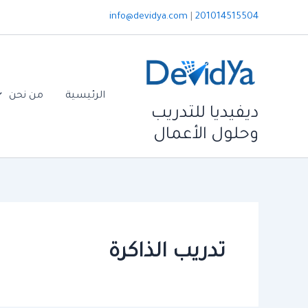
خطي
info@devidya.com
|
201014515504
لى
لمحتوى
الرئيسية
من نحن
ديفيديا للتدريب
وحلول الأعمال
تدريب الذاكرة