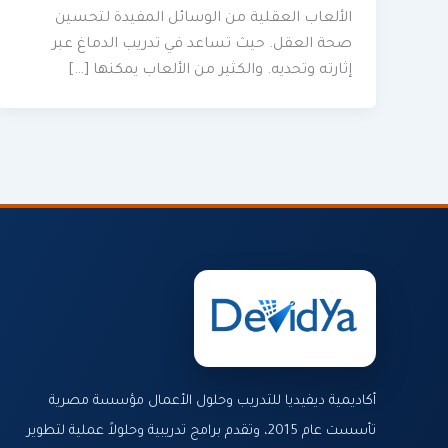
الألعاب العقلية من الوسائل المفيدة لتحسين
صحة العقل. حيث تساعد في تدريب الدماغ عبر
إثارته وتحديه. والكثير من الألعاب يمكنها […]
أكاديمية ديفيديا للتدريب وحلول الأعمال مؤسسة مصرية
تأسست عام 2015، وتقدم برامج تدريبية وحلولاً عملية لتطوير