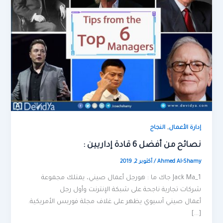
,
إدارة الأعمال
النجاح
نصائح من أفضل 6 قادة إداريين :
Ahmed Al-Shamy
/
أكتوبر 2, 2019
Jack Ma_1 جاك ما : هورجل أعمال صيني، يمتلك مجموعة
شركات تجارية ناجحة على شبكة الإنترنت وأول رجل
أعمال صيني آسيوي يظهر على غلاف مجلة فوربس الأمريكية.
[…]