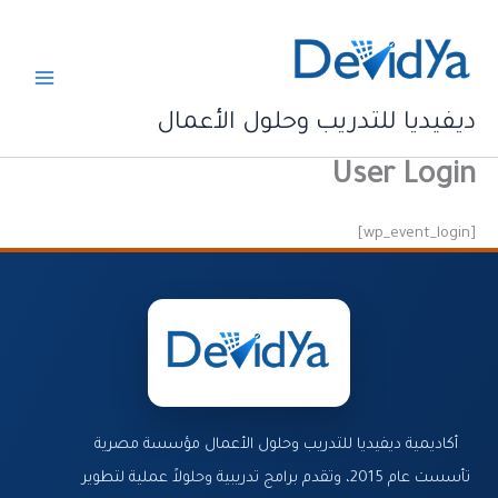
خطي
لى
لمحتوى
ديفيديا للتدريب وحلول الأعمال
User Login
[wp_event_login]
أكاديمية ديفيديا للتدريب وحلول الأعمال مؤسسة مصرية
تأسست عام 2015، وتقدم برامج تدريبية وحلولاً عملية لتطوير