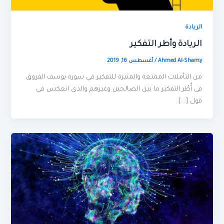
الريادة
الريادة وأطر التفكير
Ahmed Al-Shamy
/
أغسطس 16, 2019
من التأملات الممتعة والمثيرة للتفكير في سورة يوسف الفروق
فى أُطُر التفكير ما بين الصالحين وغيرهم والذى انعكس في
قول […]