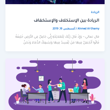
الريادة
الريادة بين الإستخلاف والإستخفاف
Ahmed Al-Shamy
/
أغسطس 16, 2019
قال تعالي:~ وَإِذْ قَالَ رَبُّكَ لِلْمَلائِكَةِ إِنِّي جَاعِلٌ فِي الأَرْضِ خَلِيفَةً
قَالُوا أَتَجْعَلُ فِيهَا مَنْ يُفْسِدُ فِيهَا وَيَسْفِكُ الدِّمَاءَ وَنَحْنُ