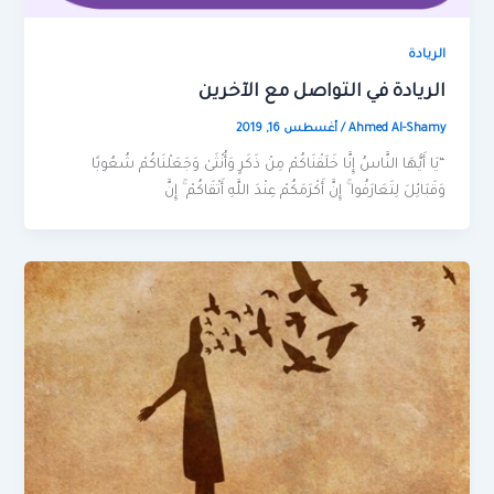
الريادة
الريادة في التواصل مع الآخرين
Ahmed Al-Shamy
/
أغسطس 16, 2019
“يَا أَيُّهَا النَّاسُ إِنَّا خَلَقْنَاكُمْ مِنْ ذَكَرٍ وَأُنْثَىٰ وَجَعَلْنَاكُمْ شُعُوبًا
وَقَبَائِلَ لِتَعَارَفُوا ۚ إِنَّ أَكْرَمَكُمْ عِنْدَ اللَّهِ أَتْقَاكُمْ ۚ إِنَّ