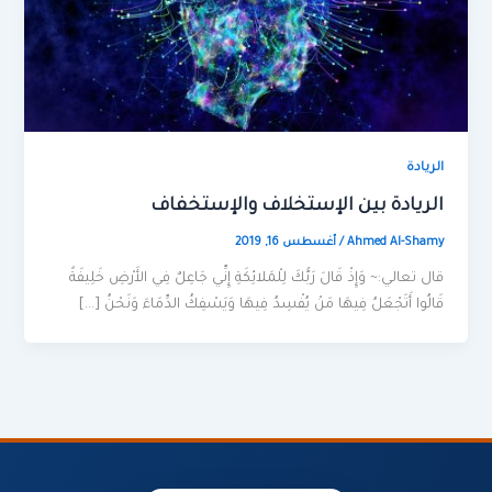
الريادة
الريادة بين الإستخلاف والإستخفاف
Ahmed Al-Shamy
/
أغسطس 16, 2019
قال تعالي:~ وَإِذْ قَالَ رَبُّكَ لِلْمَلائِكَةِ إِنِّي جَاعِلٌ فِي الأَرْضِ خَلِيفَةً
قَالُوا أَتَجْعَلُ فِيهَا مَنْ يُفْسِدُ فِيهَا وَيَسْفِكُ الدِّمَاءَ وَنَحْنُ […]