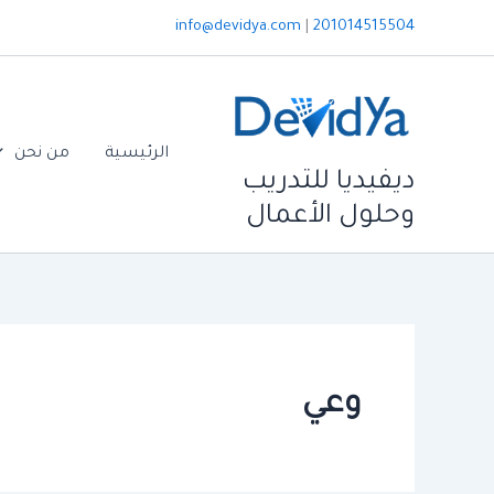
خطي
info@devidya.com
|
201014515504
لى
لمحتوى
الرئيسية
من نحن
ديفيديا للتدريب
وحلول الأعمال
وعي