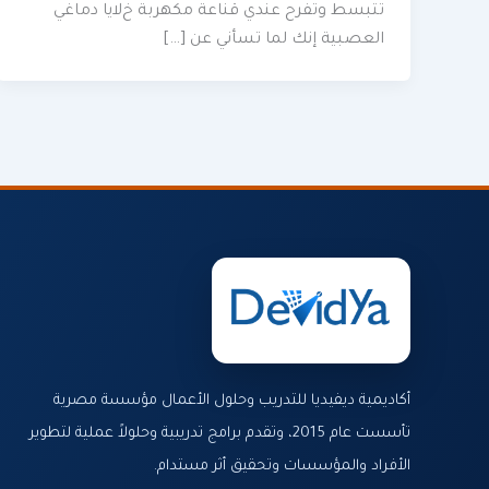
تتبسط وتفرح عندي قناعة مكهربة خﻻيا دماغي
العصبية إنك لما تسأني عن […]
أكاديمية ديفيديا للتدريب وحلول الأعمال مؤسسة مصرية
تأسست عام 2015، وتقدم برامج تدريبية وحلولاً عملية لتطوير
الأفراد والمؤسسات وتحقيق أثر مستدام.